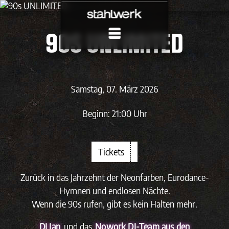
Menu
90s UNLIMITED
EVENTS
LOCATION
Samstag,
07. März 2026
Beginn:
21:00 Uhr
ANFAHRT
FAQ
Tickets
JOBS
Zurück in das Jahrzehnt der Neonfarben, Eurodance-
Hymnen und endlosen Nächte.
Wenn die 90s rufen, gibt es kein Halten mehr.
DJ Jan
und das
Nowork DJ-Team aus den